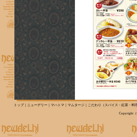
トップ
｜
ニューデリー
｜
マハトマ
｜
マムタージ
｜
こだわり
（
スパイス
・
紅茶
・
料
Copyright（